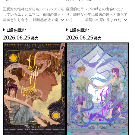
正反対の性格ながらもルームシェアを
蠱惑的なランプの精との出会いによ
しているユナとエマは、夜職の隣人・
り、純粋な少年は破滅の道へと堕ちて
星羅と知り合う。 距離感が近く遠慮も
いく——。 羊飼いの家に生まれた少
ない星羅には、なぜか素直になれるユ
年・レットランは、ある日偶然魔法の
1話を読む
1話を読む
ナは、 エマに対して今までの感謝を伝
ランプを見つける。 ランプの精・アズ
2026.06.25
2026.06.25
えられていない悩みを吐露する。 星羅
ルは「願い事を三つ叶えてあげる」と
発売
発売
の後押しもあり、ユナはエマを旅行に
告げ、レットランは英雄になりたいと
誘い、感謝を伝えようとするが…!? 特
願った。 ときに男の親友として、とき
別な関係のオンナノコたちが紡ぐ可愛
に貞淑な妻として、見た目も性別も自
さ溢れる新世代ガールズストーリー、
在に変えながら寄り添うアズルととも
第2巻!!
に、英雄として申し分ない生活を送っ
ていた——はずが、事態は思わぬ方向
へと歪んでいき!? 中国SNS・微博で累
計閲覧数1億2000万回を突破した、愛
と執着が渦巻くファンタジーロマン
ス、ついに登場！