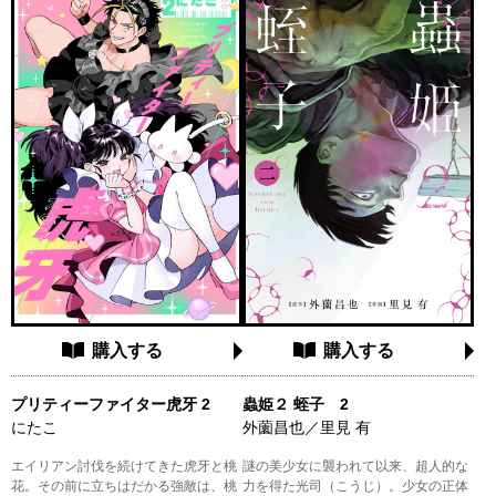
を共にし、穏やかな時間を過ごしてい
ド・流水おと。 様々な役者が揃う中、
たある日、イェンスから身請けを打診
グラビアファンたちが集う一大イベン
される。「僕が住む島に君が来るに
トが開幕!!
は、僕の伴侶になる必要があるんだ
――」 孤独な青年と元・人魚が織り
なす、感動のヒーリングファンタジ
ー。 ※この商品は『魚と水の森』単
行本の内容を話ごとに分割したものに
なります。
購入する
購入する
プリティーファイター虎牙 2
蟲姫２ 蛭子 2
にたこ
外薗昌也／里見 有
エイリアン討伐を続けてきた虎牙と桃
謎の美少女に襲われて以来、超人的な
花。その前に立ちはだかる強敵は、桃
力を得た光司（こうじ）。少女の正体