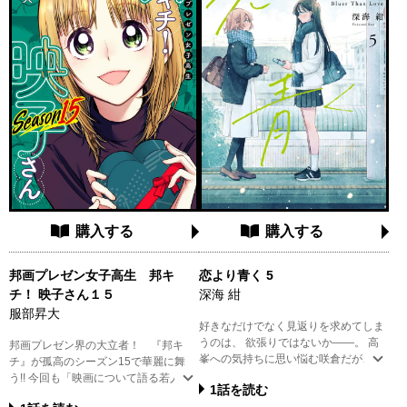
購入する
購入する
邦画プレゼン女子高生 邦キ
恋より青く 5
チ！ 映子さん１５
深海 紺
服部昇大
好きなだけでなく見返りを求めてしま
うのは、 欲張りではないか――。 高
邦画プレゼン界の大立者！ 『邦キ
峯への気持ちに思い悩む咲倉だが、 あ
チ』が孤高のシーズン15で華麗に舞
ることがきっかけで自分の本当の想い
う!! 今回も「映画について語る若人の
1話を読む
に気付く。 そして迎えた高峯の誕生日
部」を舞台に、国宝級の邦画中毒女子