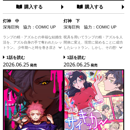
購入する
購入する
灯神 中
灯神 下
深海巨狗 協力：COMIC UP
深海巨狗 協力：COMIC UP
ランプの精・アズルとの幸福な結婚生
呪具を用いてランプの精・アズルを人
活を、アズル自身の手で奪われたレッ
間体に変え、現世に留めることに成功
トラン。 少年期へと時を巻き戻された
したレットラン。しかし、その想いも
彼は、果てしない絶望と憎悪の中、
虚しく次第に弱っていくアズルを前
1話を読む
1話を読む
『願い』を使わず自らの力で暴虐な英
に、自らの行いがいかに醜悪なもので
2026.06.25
2026.06.25
雄へと成り上がり、再び魔法のランプ
あったかを思い知らされる。やがて力
発売
発売
を手に入れる。今度こそ、アズールを
を取り戻したアズルの手により、『英
我が物にするために——。 この先に待
雄になりたい』というかつての願いの
つのは破滅の道か、それとも……？ 中
中で、無限の時を過ごすこととな
国SNS・微博で累計閲覧数1億2000万
る……。その果てに彼が見つけた「本
回を突破した、愛と執着が渦巻くファ
当に叶えたい願い」とは——？ 愛と執
ンタジーロマンス、波乱の中巻！
着が渦巻くファンタジーロマンス、感
動の最終巻！