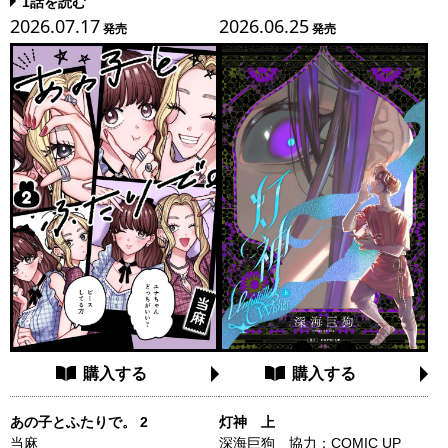
1話を読む
当日。 咲倉は今抱いている気持ちを込
高生・邦キチが、まずまずの洋画好き
め、高峯にプレゼントを渡す…。 友情
2026.07.17
2026.06.25
な部長・洋一を相手に絶妙なチョイス
発売
発売
でも恋愛でもない、特別な関係性を育
の邦画（一部例外アリ）を愚直にプレ
む少女達の青い春、特別な第5巻
ゼン！ プレゼン!! プレゼン!!! その視
点、その愛情、その圧力──。全てに
おいてシーズン14を凌駕ッ!! 銀河系
初の邦画プレゼン漫画、すでに伝統芸
能の域です……!!
購入する
購入する
あの子とふたりで。 2
灯神 上
当麻
深海巨狗 協力：COMIC UP