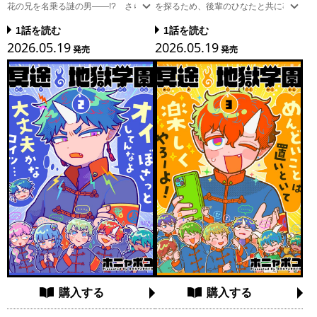
花の兄を名乗る謎の男――!? さらに
を探るため、後輩のひなたと共に事件
大切な妹・こころまでもが攫われ、事
現場の雑居ビルを再訪する。無数の昆
1話を読む
1話を読む
態は一層深刻さを増していく。二人は
虫に守られるように潜む少女と再び相
2026.05.19
2026.05.19
バディであり続けられるのか。令和の
まみえた光司は身構えるが、ひなたは
発売
発売
男女バディアクション、ついに完結！
何故か少女にシンパシーを抱いている
様子…。そんな彼らの前に異形の“虫人
間”が現れ、事態は思わぬ方向へ加速し
ていく。 蛭子（ヒルコ）とは何者なの
か――!?
購入する
購入する