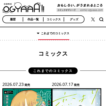
COMIC OGYAAA!!
おもしろい、がうま
れるところ
履歴
作品一覧
コミックス
グッズ
検索
公式X
これまでのコミックス
コミックス
これまでのコミックス
2026.07.23
2026.07.17
発売
発売