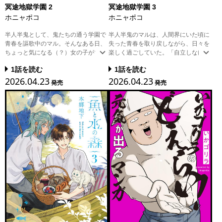
冥途地獄学園 2
冥途地獄学園 3
ホニャポコ
ホニャポコ
半人半鬼として、鬼たちの通う学園で
半人半鬼のマルは、人間界にいた頃に
青春を謳歌中のマル。そんなある日、
失った青春を取り戻しながら、日々を
ちょっと気になる（？）女の子ができ
楽しく過ごしていた。「自立しなけれ
て――？ さらに、横柄で図太く、意
ば」という想いを汲んでくれた生徒会
1話を読む
1話を読む
味不明な行動を繰り返す先輩・ニャニ
長・幽々のもとで秘書の仕事もこなせ
2026.04.23
2026.04.23
ャムームまで登場し、マルの毎日はま
るようになり、人生はますます豊かに
発売
発売
すますドタバタに！ ピカピカ青春群
――と思いきや、同室メイトの一茶・
像劇、待望の第2巻！
諭吉とまさかの大喧嘩!? ピカピカ青
春群像劇、波乱の第3巻！