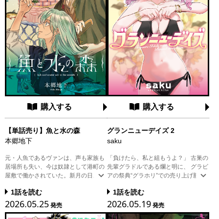
購入する
購入する
【単話売り】魚と水の森
グランニューデイズ 2
本郷地下
saku
元・人魚であるヴァンは、声も家族も
「負けたら、私と組もうよ？」 古巣の
居場所も失い、今は奴隷として港町の
先輩グラドルである爛と明に、 グラビ
屋敷で働かされていた。新月の日、呪
アの祭典“グラホリ”での売り上げ勝負
われた島と呼ばれる『フィスカ』の唯
を 持ちかけられた風夏＆走太コンビ。
1話を読む
1話を読む
一の島民・イェンスと出会う。彼は今
明の後輩で、距離感バグ過激娘の紅。
2026.05.25
2026.05.19
まで出会ったどんな人間より優しく思
フォロワー60万人の巨乳美女・モーち
発売
発売
慮深い男だった。たまに会っては食事
ゃん。 13歳の風夏が憧れたレジェン