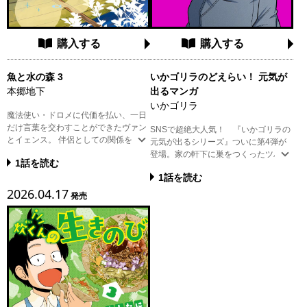
購入する
購入する
魚と水の森 3
いかゴリラのどえらい！ 元気が
本郷地下
出るマンガ
いかゴリラ
魔法使い・ドロメに代価を払い、一日
だけ言葉を交わすことができたヴァン
SNSで超絶大人気！ 『いかゴリラの
とイェンス。 伴侶としての関係を深め
元気が出るシリーズ』ついに第4弾が
ていく中、ふたりのもとに突然の来訪
登場。家の軒下に巣をつくったツバメ
1話を読む
者——モリネコの子どもが現れる。 ヴ
が巻き起こした大事件を描いた「大捕
ァンは仔猫に「ユル」と名付け、まる
1話を読む
り物」はSNSで456万インプレッショ
で家族のように接するけれど…。 そし
2026.04.17
ンを獲得！ さらに未発表ネタは約
発売
て、大寒波の到来によって起こった異
50pも収録！ これを読めばどえらい
変により、 ふたりにかけられていた呪
元気が出ること間違いなし!? どんな
（ルビ：まじな）いは、思いがけない
アクシデントも笑顔に変える、いかゴ
形で解かれていく——!? 心優しい青年
リラの日常ギャグエッセイ★
と元・人魚が織りなす、感動のヒーリ
ングファンタジー第3巻。