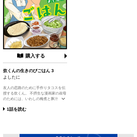
購入する
炊くんの生きのびごはん 3
よしたに
友人の恋路のために手作りタコスを伝
授する炊くん。 不摂生な漫画家の叔母
のためには、いわしの梅煮と豚汁を振
るまい、悩める後輩を送りだすべく、
1話を読む
紅生姜とチーズのチヂミで乾杯。 実家
の親にはモツ煮を作り、皆で野球観戦
する日には手作りタッパー弁当に腕を
ふるう。 独りで健康に生きるために始
めた“ちょっぴり丁寧な自炊”は、いつ