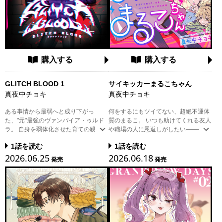
購入する
購入する
GLITCH BLOOD 1
サイキッカーまるこちゃん
真夜中チョキ
真夜中チョキ
ある事情から最弱へと成り下がっ
何をするにもツイてない、超絶不運体
た、"元"最強のヴァンパイア・ゥルド
質のまるこ。 いつも助けてくれる友人
ラ。 自身を弱体化させた育ての親・ヴ
や職場の人に恩返しがしたい——そう
ェルダを、従者のナナと共に追ってい
強く願った瞬間、まさかの超能力が発
1話を読む
1話を読む
た矢先、絶体絶命の窮地を研究者・大
動!? 友情と、ちょっぴりのラブ(?)に泣
2026.06.25
2026.06.18
神杏子に救われて——!? 非常識で大雑
けて笑える、サイキック・コメディ開
発売
発売
把、なのに時々王子様ムーブな杏子に
幕！
振り回されながら、三人の奇妙な旅が
始まる。 最強人類×最弱ヴァンパイ
ア、運命(!?)の異種族ラブ・コメデ
ィ、ここに開幕！