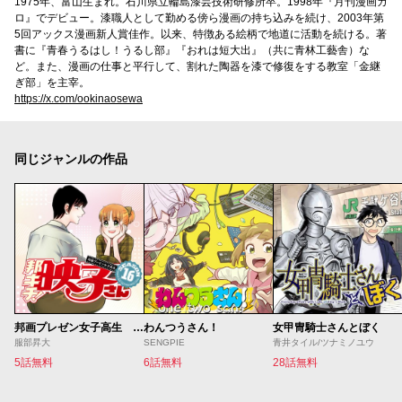
1975年、富山生まれ。石川県立輪島漆芸技術研修所卒。1998年『月刊漫画ガ
ロ』でデビュー。漆職人として勤める傍ら漫画の持ち込みを続け、2003年第
5回アックス漫画新人賞佳作。以来、特徴ある絵柄で地道に活動を続ける。著
書に『青春うるはし！うるし部』『おれは短大出』（共に青林工藝舎）な
ど。また、漫画の仕事と平行して、割れた陶器を漆で修復をする教室「金継
ぎ部」を主宰。
https://x.com/ookinaosewa
同じジャンルの作品
邦画プレゼン女子高生 邦キチ！ 映子さん
わんつうさん！
女甲冑騎士さんとぼく
服部昇大
SENGPIE
青井タイル/ツナミノユウ
5話無料
6話無料
28話無料