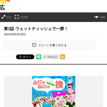
拡大
全画面
移動
第1話 ウェットティッシュで一揆！
2022年05月20日
コメントを書く(
11
)
RSSフィード
ポスト
埋め込む