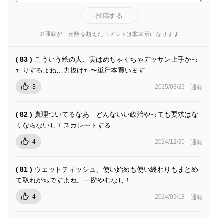
投稿する
※通報が一定数を超えたコメントは非表示になります
( 83 )
こういう絵の人、実はめちゃくちゃデッサン上手かっ
たりするよね…力抜けた〜単行本買います
3
2025/03/29
通報
( 82 )
真理ついてるなあ どんないい政治やっても要求はな
くならないしエスカレートする
4
2024/12/30
通報
( 81 )
ウェットティッシュ、使い始めも使い終わりもまとめ
て取れがちですよね。一揆やむなし！
4
2024/09/18
通報