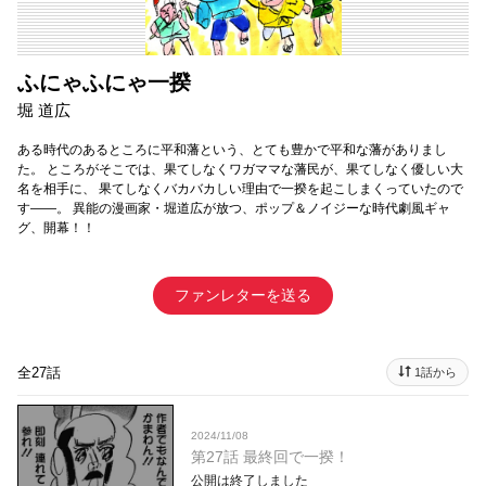
ふにゃふにゃ一揆
堀 道広
ある時代のあるところに平和藩という、とても豊かで平和な藩がありまし
た。 ところがそこでは、果てしなくワガママな藩民が、果てしなく優しい大
名を相手に、 果てしなくバカバカしい理由で一揆を起こしまくっていたので
す——。 異能の漫画家・堀道広が放つ、ポップ＆ノイジーな時代劇風ギャ
グ、開幕！！
ファンレターを送る
全27話
1話から
2024/11/08
第27話 最終回で一揆！
公開は終了しました