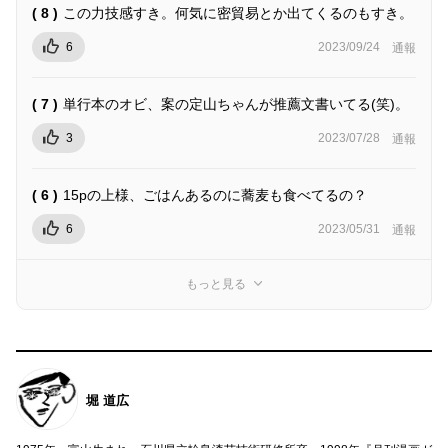
( 8 )
この力技感すき。何気に密貿易とか出てくるのもすき。
6
2023/09/24
通報
( 7 )
単行本のオビ、案の定山ちゃんが推薦文書いてる(笑)。
3
2023/07/28
通報
( 6 )
15pの上様、ごはんあるのに蕎麦も食べてるの？
6
2023/05/31
通報
もっと見る
堀 道広