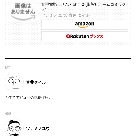
女甲冑騎士さんとぼく 2 (集英社ホームコミック
ス)
ツナミノ ユウ, 青井 タイル
原作
青井タイル
今作でデビューの気鋭作家。
漫画
ツナミノユウ