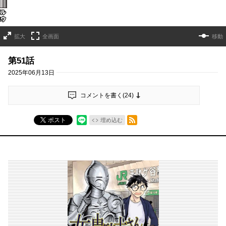
拡大
全画面
移動
第51話
2025年06月13日
コメントを書く(
24
)
RSSフィード
ポスト
埋め込む