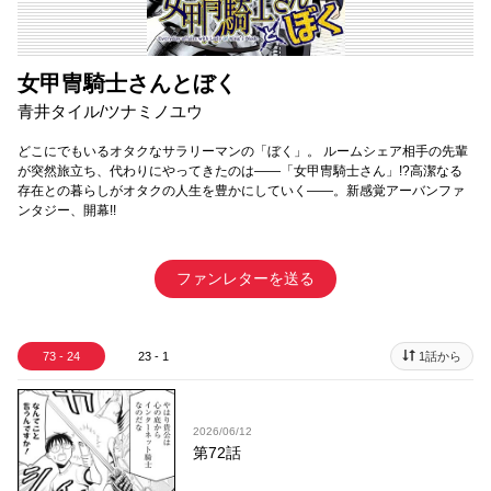
女甲冑騎士さんとぼく
青井タイル/ツナミノユウ
どこにでもいるオタクなサラリーマンの「ぼく」。 ルームシェア相手の先輩
が突然旅立ち、代わりにやってきたのは――「女甲冑騎士さん」!?高潔なる
存在との暮らしがオタクの人生を豊かにしていく――。新感覚アーバンファ
ンタジー、開幕!!
ファンレターを送る
73 - 24
23 - 1
1話から
2026/06/12
第72話