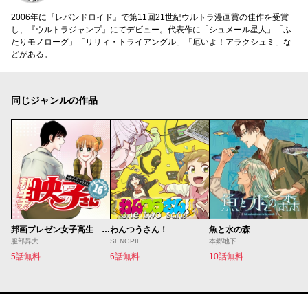
2006年に『レバンドロイド』で第11回21世紀ウルトラ漫画賞の佳作を受賞
し、『ウルトラジャンプ』にてデビュー。代表作に「シュメール星人」「ふ
たりモノローグ」「リリィ・トライアングル」「厄いよ！アラクシュミ」な
どがある。
同じジャンルの作品
邦画プレゼン女子高生 邦キチ！ 映子さん
わんつうさん！
魚と水の森
服部昇大
SENGPIE
本郷地下
5話無料
6話無料
10話無料