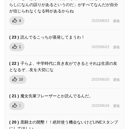
らしになんの誤りがあるというのだ」がすべてなんだが自分
が信じられなくなる時があるからね
4
2025/08/22
通報
( 23 )
読んでるこっちが蒸発してまうわ！
1
2025/06/22
通報
( 22 )
子らよ、中学時代に良き友ができるとそれは生涯の友
となるぞ…友を大切にな
10
2025/06/20
通報
( 21 )
魔女先輩フレーザーとか読んでるんだ。
0
2025/06/16
通報
( 20 )
黒騎士の開墾！！絶対使う機会ないけどLINEスタンプ
にしてほしい