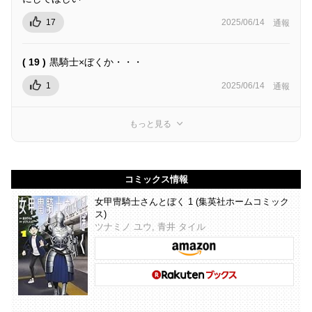
17
2025/06/14
通報
( 19 )
黒騎士×ぼくか・・・
1
2025/06/14
通報
もっと見る
コミックス情報
女甲冑騎士さんとぼく 1 (集英社ホームコミック
ス)
ツナミノ ユウ, 青井 タイル