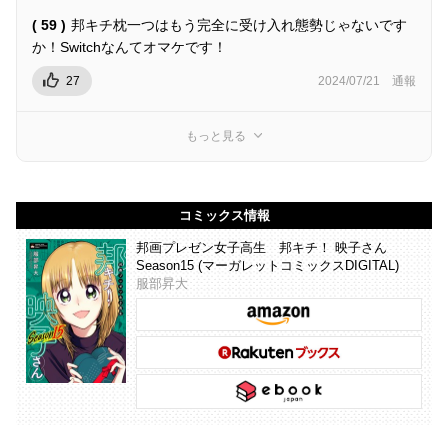
( 59 )
邦キチ枕一つはもう完全に受け入れ態勢じゃないです
か！Switchなんてオマケです！
27
2024/07/21
通報
もっと見る
コミックス情報
邦画プレゼン女子高生 邦キチ！ 映子さん
Season15 (マーガレットコミックスDIGITAL)
服部昇大