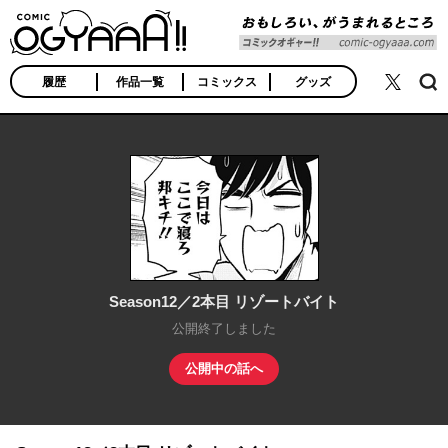
COMIC OGYAAA!!
おもしろい、がうま
れるところ
履歴
作品一覧
コミックス
グッズ
検索
公式X
Season12／2本目 リゾートバイト
公開終了しました
公開中の話へ