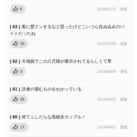
6
2026/01/16
通報
( 63 )
客に壁ドンするなど思ったけどこいつら住み込みのバ
イトだったね
10
2025/05/24
通報
( 62 )
今池袋でこの八尺様が展示されてるらしくて草
3
2024/08/24
通報
( 61 )
読者の望むものをわかっている
20
2024/08/02
通報
( 60 )
何てふしだらな高校生カップル！
17
2024/08/02
通報