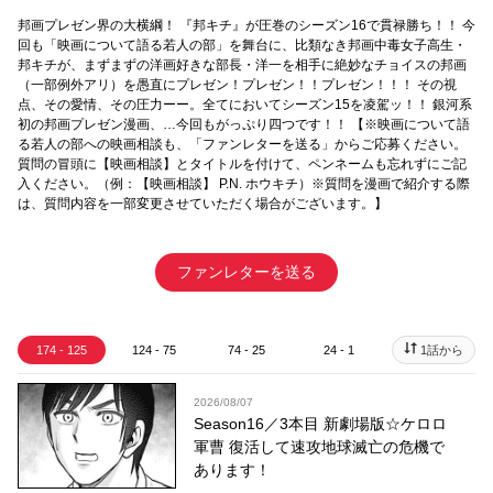
邦画プレゼン界の大横綱！ 『邦キチ』が圧巻のシーズン16で貫禄勝ち！！ 今
回も「映画について語る若人の部」を舞台に、比類なき邦画中毒女子高生・
邦キチが、まずまずの洋画好きな部長・洋一を相手に絶妙なチョイスの邦画
（一部例外アリ）を愚直にプレゼン！プレゼン！！プレゼン！！！ その視
点、その愛情、その圧力ーー。全てにおいてシーズン15を凌駕ッ！！ 銀河系
初の邦画プレゼン漫画、…今回もがっぷり四つです！！ 【※映画について語
る若人の部への映画相談も、「ファンレターを送る」からご応募ください。
質問の冒頭に【映画相談】とタイトルを付けて、ペンネームも忘れずにご記
入ください。（例：【映画相談】 P.N. ホウキチ）※質問を漫画で紹介する際
は、質問内容を一部変更させていただく場合がございます。】
ファンレターを送る
174 - 125
124 - 75
74 - 25
24 - 1
1話から
2026/08/07
Season16／3本目 新劇場版☆ケロロ
軍曹 復活して速攻地球滅亡の危機で
あります！