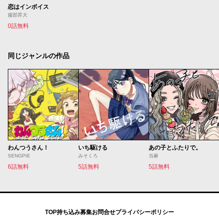
恋はインボイス
服部昇大
0話無料
同じジャンルの作品
わんつうさん！
いち駆ける
あの子とふたりで。
SENGPIE
みそくろ
当麻
6話無料
5話無料
5話無料
TOP
持ち込み募集
お問合せ
プライバシーポリシー