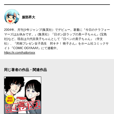
服部昇大
2004年、月刊少年ジャンプ(集英社）でデビュー。著書に『今日のテラフォー
マーズはお休みです。』(集英社）『日ポン語ラップの美ー子ちゃん』(宝島
社)など。現在は六代目美子ちゃんとして『日ペンの美子ちゃん』（学文
社）、『邦画プレゼン女子高生 邦キチ！ 映子さん』をホーム社コミックサ
イト『COMIC OGYAAA!!』にて連載中。
https://x.com/hattorixxx
同じ著者の作品・関連作品