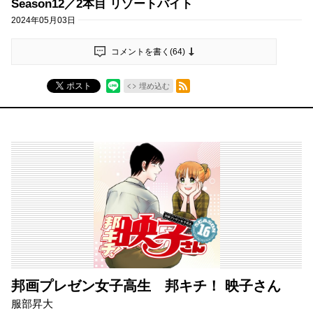
Season12／2本目 リゾートバイト
2024年05月03日
コメントを書く(
64
)
RSSフィード
ポスト
埋め込む
邦画プレゼン女子高生 邦キチ！ 映子さん
服部昇大