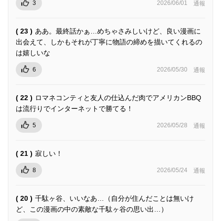
3
2026/06/01
通報
( 23 )
ああ。最終話かぁ…めちゃさみしいけど、良い漫画に
出会えて、しかもそれが丁寧に物語の締めを描いてくれるの
は嬉しいな
6
2026/05/30
通報
( 22 )
ロマネコンティと友人の仕込んだ肉でアメリカンBBQ
は流行りでインターネットで勝てる！
5
2026/05/28
通報
( 21 )
寂しい！
8
2026/05/24
通報
( 20 )
千駄ヶ谷、いいなあ…（自分が住んだことは無いけ
ど、この漫画の中の素敵な千駄ヶ谷の思い出…）