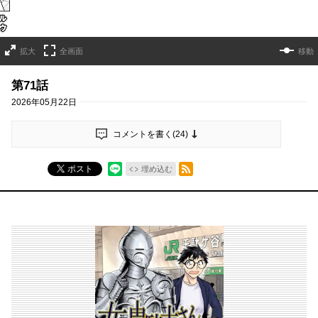
拡大
全画面
移動
第71話
2026年05月22日
コメントを書く(
24
)
RSSフィード
ポスト
埋め込む