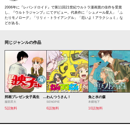
2006年に『レバンドロイド』で第11回21世紀ウルトラ漫画賞の佳作を受賞
し、『ウルトラジャンプ』にてデビュー。代表作に「シュメール星人」「ふ
たりモノローグ」「リリィ・トライアングル」「厄いよ！アラクシュミ」な
どがある。
同じジャンルの作品
邦画プレゼン女子高生 邦キチ！ 映子さん
わんつうさん！
魚と水の森
服部昇大
SENGPIE
本郷地下
5話無料
6話無料
10話無料