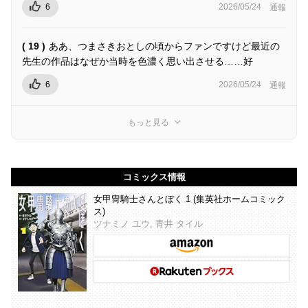
6
2026/05/24
通報
( 19 )
ああ、つまさきおとしの頃からファンですけど最近の
先生の作品はなぜか当時を色濃く思い出させる……好
6
2026/05/24
通報
もっと見る
コミックス情報
女甲冑騎士さんとぼく 1 (集英社ホームコミック
ス)
ツナミノ ユウ, 青井 タイル