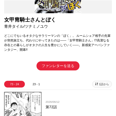
女甲冑騎士さんとぼく
青井タイル/ツナミノユウ
どこにでもいるオタクなサラリーマンの「ぼく」。 ルームシェア相手の先輩
が突然旅立ち、代わりにやってきたのは――「女甲冑騎士さん」!?高潔なる
存在との暮らしがオタクの人生を豊かにしていく――。新感覚アーバンファ
ンタジー、開幕!!
ファンレターを送る
73 - 24
23 - 1
1話から
2026/06/12
第72話