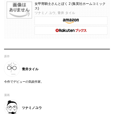
女甲冑騎士さんとぼく 2 (集英社ホームコミック
ス)
ツナミノ ユウ, 青井 タイル
原作
青井タイル
今作でデビューの気鋭作家。
漫画
ツナミノユウ