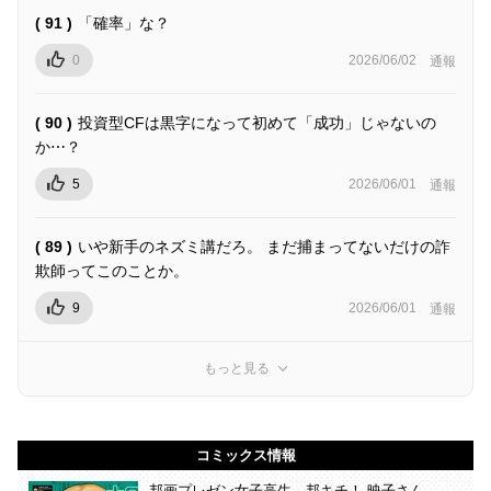
( 91 )
「確率」な？
0
2026/06/02
通報
( 90 )
投資型CFは黒字になって初めて「成功」じゃないの
か⋯？
5
2026/06/01
通報
( 89 )
いや新手のネズミ講だろ。 まだ捕まってないだけの詐
欺師ってこのことか。
9
2026/06/01
通報
もっと見る
コミックス情報
邦画プレゼン女子高生 邦キチ！ 映子さん