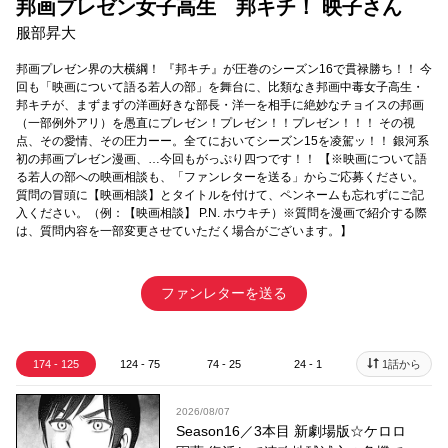
邦画プレゼン女子高生 邦キチ！ 映子さん
服部昇大
邦画プレゼン界の大横綱！ 『邦キチ』が圧巻のシーズン16で貫禄勝ち！！ 今
回も「映画について語る若人の部」を舞台に、比類なき邦画中毒女子高生・
邦キチが、まずまずの洋画好きな部長・洋一を相手に絶妙なチョイスの邦画
（一部例外アリ）を愚直にプレゼン！プレゼン！！プレゼン！！！ その視
点、その愛情、その圧力ーー。全てにおいてシーズン15を凌駕ッ！！ 銀河系
初の邦画プレゼン漫画、…今回もがっぷり四つです！！ 【※映画について語
る若人の部への映画相談も、「ファンレターを送る」からご応募ください。
質問の冒頭に【映画相談】とタイトルを付けて、ペンネームも忘れずにご記
入ください。（例：【映画相談】 P.N. ホウキチ）※質問を漫画で紹介する際
は、質問内容を一部変更させていただく場合がございます。】
ファンレターを送る
174 - 125
124 - 75
74 - 25
24 - 1
1話から
2026/08/07
Season16／3本目 新劇場版☆ケロロ