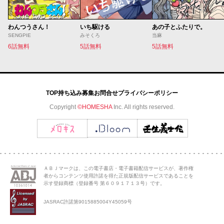
わんつうさん！
いち駆ける
あの子とふたりで。
SENGPIE
みそくろ
当麻
6話無料
5話無料
5話無料
TOP
持ち込み募集
お問合せ
プライバシーポリシー
Copyright
©HOMESHA
Inc. All rights reserved.
ＡＢＪマークは、この電子書店・電子書籍配信サービスが、著作権
者からコンテンツ使用許諾を得た正規版配信サービスであることを
示す登録商標（登録番号 第６０９１７１３号）です。
JASRAC許諾第9015885004Y45059号