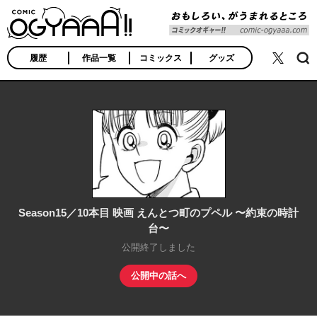
COMIC OGYAAA!!
おもしろい、がうま
れるところ
履歴
作品一覧
コミックス
グッズ
検索
公式X
Season15／10本目 映画 えんとつ町のプペル 〜約束の時計
台〜
公開終了しました
公開中の話へ