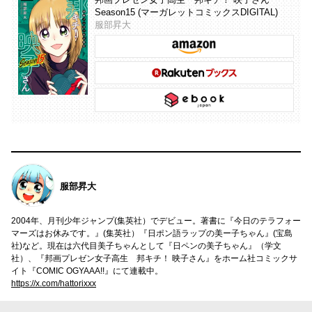
Season15 (マーガレットコミックスDIGITAL)
服部昇大
服部昇大
2004年、月刊少年ジャンプ(集英社）でデビュー。著書に『今日のテラフォー
マーズはお休みです。』(集英社）『日ポン語ラップの美ー子ちゃん』(宝島
社)など。現在は六代目美子ちゃんとして『日ペンの美子ちゃん』（学文
社）、『邦画プレゼン女子高生 邦キチ！ 映子さん』をホーム社コミックサ
イト『COMIC OGYAAA!!』にて連載中。
https://x.com/hattorixxx