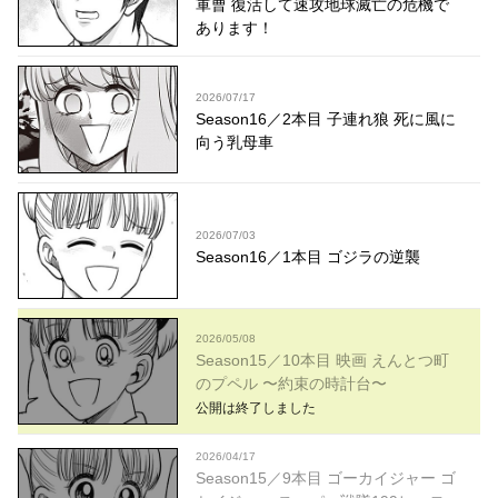
軍曹 復活して速攻地球滅亡の危機で
あります！
2026/07/17
Season16／2本目 子連れ狼 死に風に
向う乳母車
2026/07/03
Season16／1本目 ゴジラの逆襲
2026/05/08
Season15／10本目 映画 えんとつ町
のプペル 〜約束の時計台〜
公開は終了しました
2026/04/17
Season15／9本目 ゴーカイジャー ゴ