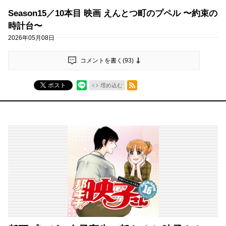
Season15／10本目 映画 えんとつ町のプペル 〜約束の
時計台〜
2026年05月08日
コメントを書く(
93
)
RSSフィード
ポスト
埋め込む