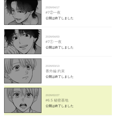
2026/04/17
#7②一夜
公開は終了しました
2026/04/03
#7① 一夜
公開は終了しました
2026/03/13
番外編 約束
公開は終了しました
2026/02/27
#6.5 秘密基地
公開は終了しました