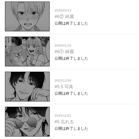
2026/02/13
#6② 綺麗
公開は終了しました
2026/01/23
#6① 綺麗
公開は終了しました
2025/12/26
#5.5 写真
公開は終了しました
2025/11/21
#5 忘れる
公開は終了しました